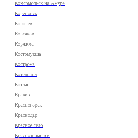
Комсомольск-на-Амуре
Кореновск
Королев
Корсаков
Коряжма
Костомукша
Кострома
Котельнич
Котлас
Краков
Красногорск
Краснодар
Красное село
Краснознаменск