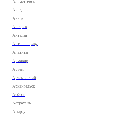
Альметьевск
Анадырь
Анапа
Ангарск
Анталья
Антананариву
Апатиты
Армавир
Артем
Артемовский
Архангельск
Асбест
Астрахань
Атырау