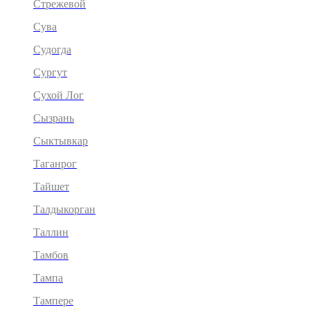
Стрежевой
Сува
Судогда
Сургут
Сухой Лог
Сызрань
Сыктывкар
Таганрог
Тайшет
Талдыкорган
Таллин
Тамбов
Тампа
Тампере