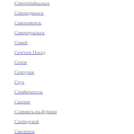
Северобайкальск
Северодвинск
Североморск
Североуральск
Семей
Сергиев Посад
Серов
Серпухов
Сеул
Симферополь
Скопин
Славянск-на-Кубани
Слободской
Смоленск