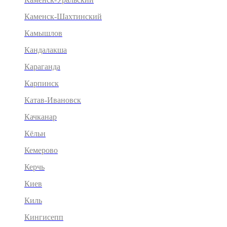
Каменск-Шахтинский
Камышлов
Кандалакша
Караганда
Карпинск
Катав-Ивановск
Качканар
Кёльн
Кемерово
Керчь
Киев
Киль
Кингисепп