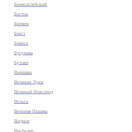
Борисоглебский
Бостон
Бремен
Брест
Брянск
Бугульма
Бутово
Варшава
Великие Луки
Великий Новгород
Вельск
Верхняя Пышма
Видное
Висбаден