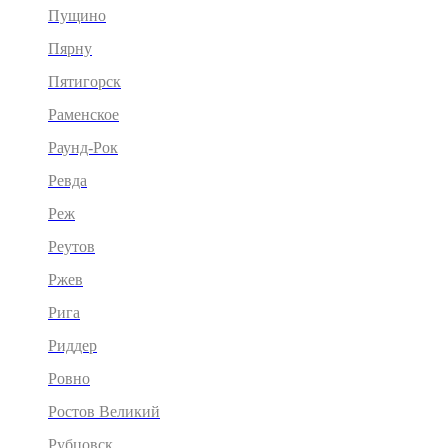
Пущино
Пярну
Пятигорск
Раменское
Раунд-Рок
Ревда
Реж
Реутов
Ржев
Рига
Риддер
Ровно
Ростов Великий
Рубцовск