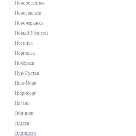
Новороссийск
Новоуральск
Новочеркасск
Новый Уренгой
Ногинск
Норильск
Ноябрьск
Нур-Султан
Нью-Йорк
Нюрнберг
Нягань
Обнинск
Одесса
Одинцово