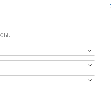
сы:
?