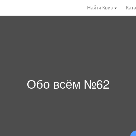
Найти Квиз
Кат
Обо всём №62