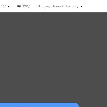
алог
Вход
город:
Нижний Новгород