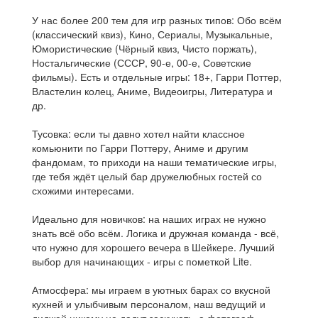
У нас более 200 тем для игр разных типов: Обо всём
(классический квиз), Кино, Сериалы, Музыкальные,
Юмористические (Чёрный квиз, Чисто поржать),
Ностальгические (СССР, 90-е, 00-е, Советские
фильмы). Есть и отдельные игры: 18+, Гарри Поттер,
Властелин колец, Аниме, Видеоигры, Литература и
др.
Тусовка: если ты давно хотел найти классное
комьюнити по Гарри Поттеру, Аниме и другим
фандомам, то приходи на наши тематические игры,
где тебя ждёт целый бар дружелюбных гостей со
схожими интересами.
Идеально для новичков: на наших играх не нужно
знать всё обо всём. Логика и дружная команда - всё,
что нужно для хорошего вечера в Шейкере. Лучший
выбор для начинающих - игры с пометкой Lite.
Атмосфера: мы играем в уютных барах со вкусной
кухней и улыбчивым персоналом, наш ведущий и
диджей никому не дадут заскучать, а фотограф