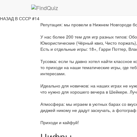
Описание
Почему стоит поиграть в Шейкер?
НАЗАД В СССР #14
Репутация: мы провели в Нижнем Новгороде бо
У нас более 200 тем для игр разных типов: Обо
Юмористические (Чёрный квиз, Чисто поржать),
Есть и отдельные игры: 18+, Гарри Поттер, Вла
Тусовка: если ты давно хотел найти классное 
то приходи на наши тематические игры, где т
интересами.
Идеально для новичков: на наших играх не нужн
что нужно для хорошего вечера в Шейкере. Луч
Атмосфера: мы играем в уютных барах со вку
диджей никому не дадут заскучать, а фотограф
Приходи и кайфуй!
Цифры