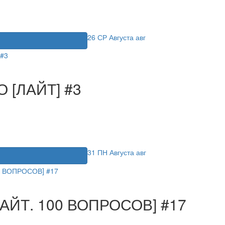
26
СР
Августа
авг
я
[ЛАЙТ] #3
31
ПН
Августа
авг
я
ЙТ. 100 ВОПРОСОВ] #17