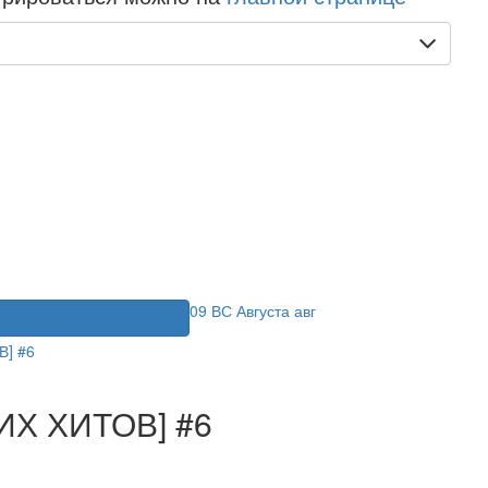
09
ВС
Августа
авг
я
ИХ ХИТОВ] #6