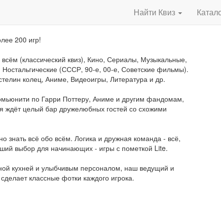
Найти Квиз
Катал
лее 200 игр!
 всём (классический квиз), Кино, Сериалы, Музыкальные,
 Ностальгические (СССР, 90-е, 00-е, Советские фильмы).
стелин колец, Аниме, Видеоигры, Литература и др.
комьюнити по Гарри Поттеру, Аниме и другим фандомам,
ебя ждёт целый бар дружелюбных гостей со схожими
о знать всё обо всём. Логика и дружная команда - всё,
ший выбор для начинающих - игры с пометкой Lite.
сной кухней и улыбчивым персоналом, наш ведущий и
 сделает классные фотки каждого игрока.