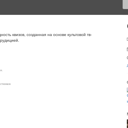
ность квизов, созданная на основе культовой тв-
эрудицией.
и.
астников