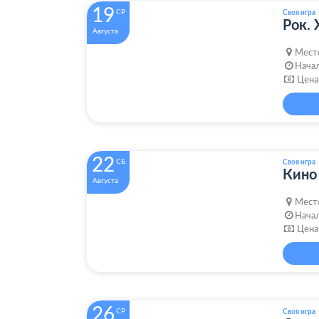
19
СР
Своя игра
Рок. 
Августа
Мест
Начал
Цена
22
СБ
Своя игра
Кино 
Августа
Мест
Начал
Цена
26
СР
Своя игра