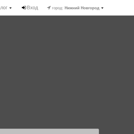
алог
Вход
город:
Нижний Новгород