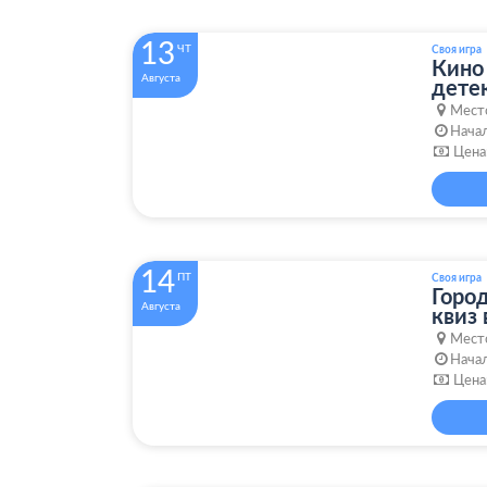
13
ЧТ
Своя игра
Кино
Августа
дете
Мест
Начал
Цена
14
ПТ
Своя игра
Горо
Августа
квиз
Мест
Начал
Цена