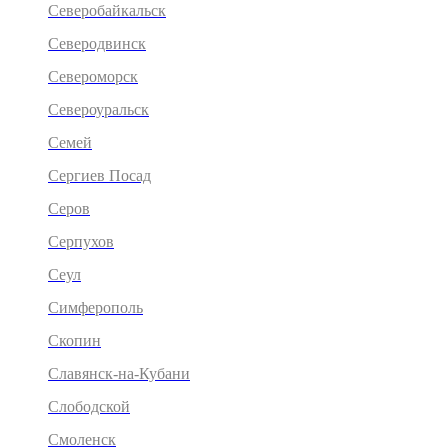
Северобайкальск
Северодвинск
Североморск
Североуральск
Семей
Сергиев Посад
Серов
Серпухов
Сеул
Симферополь
Скопин
Славянск-на-Кубани
Слободской
Смоленск