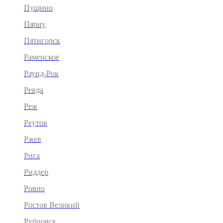
Пущино
Пярну
Пятигорск
Раменское
Раунд-Рок
Ревда
Реж
Реутов
Ржев
Рига
Риддер
Ровно
Ростов Великий
Рубцовск