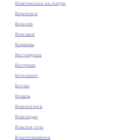
Комсомольск-на-Амуре
Кореновск
Королев
Корсаков
Коряжма
Костомукша
Кострома
Котельнич
Котлас
Краков
Красногорск
Краснодар
Красное село
Краснознаменск