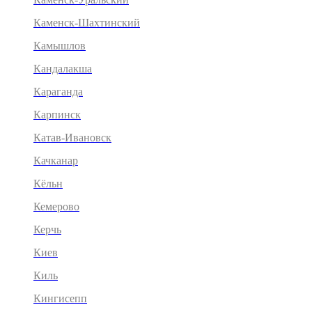
Каменск-Шахтинский
Камышлов
Кандалакша
Караганда
Карпинск
Катав-Ивановск
Качканар
Кёльн
Кемерово
Керчь
Киев
Киль
Кингисепп