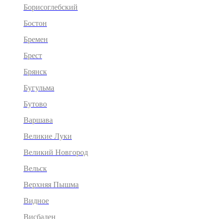
Борисоглебский
Бостон
Бремен
Брест
Брянск
Бугульма
Бутово
Варшава
Великие Луки
Великий Новгород
Вельск
Верхняя Пышма
Видное
Висбаден