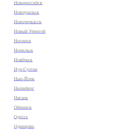
Новороссийск
Новоуральск
Новочеркасск
Новый Уренгой
Ногинск
Норильск
Ноябрьск
Нур-Султан
Нью-Йорк
Нюрнберг
Нягань
Обнинск
Одесса
Одинцово