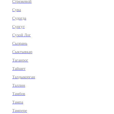
Стрежевой
Сува
Судогда
Сургут
Сухой Лог
Сызрань
Сыктывкар
Таганрог
Тайшет
Талдыкорган
Таллин
Тамбов
Тампа
Тампере