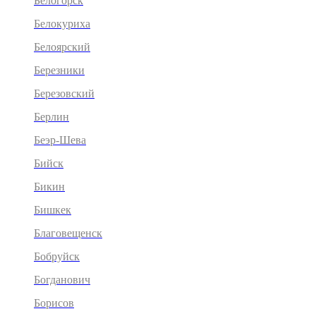
Белогорск
Белокуриха
Белоярский
Березники
Березовский
Берлин
Беэр-Шева
Бийск
Бикин
Бишкек
Благовещенск
Бобруйск
Богданович
Борисов