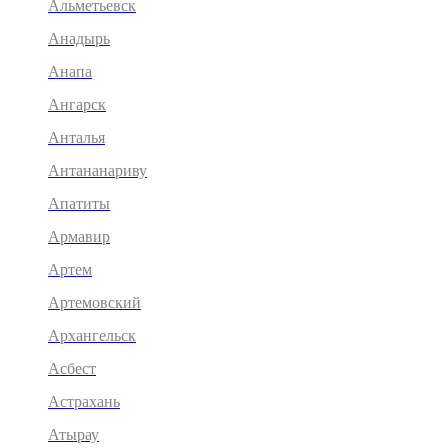
Альметьевск
Анадырь
Анапа
Ангарск
Анталья
Антананариву
Апатиты
Армавир
Артем
Артемовский
Архангельск
Асбест
Астрахань
Атырау